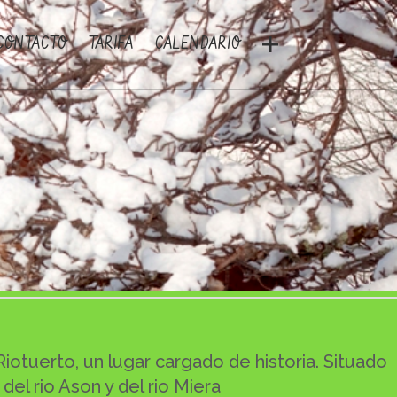
Contacto
CONTACTO
TARIFA
CALENDARIO
Telefono: 620 183673 (Maria)
email: senderhito@yahoo.com
galeria
vista aerea
tarifa
contacto
iotuerto, un lugar cargado de historia. Situado
el rio Ason y del rio Miera