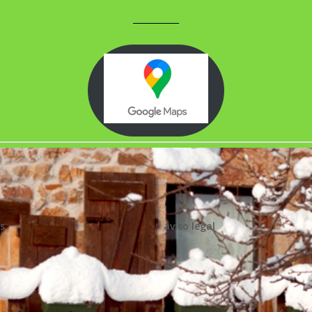
___________
s
aviso legal