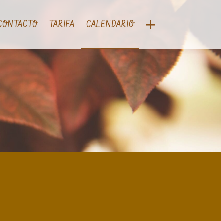
Contacto
CONTACTO
TARIFA
CALENDARIO
Telefono: 620 183673 (Maria)
email: senderhito@yahoo.com
galeria
vista aerea
tarifa
contacto