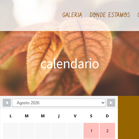
GALERIA
DONDE ESTAMOS
calendario
L
M
M
J
V
S
D
1
2